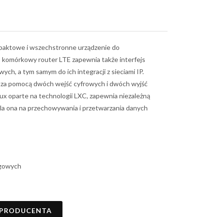
mpaktowe i wszechstronne urządzenie do
 komórkowy router LTE zapewnia także interfejs
h, a tym samym do ich integracji z sieciami IP.
yć za pomocą dwóch wejść cyfrowych i dwóch wyjść
x oparte na technologii LXC, zapewnia niezależną
la ona na przechowywania i przetwarzania danych
egowych
 PRODUCENTA