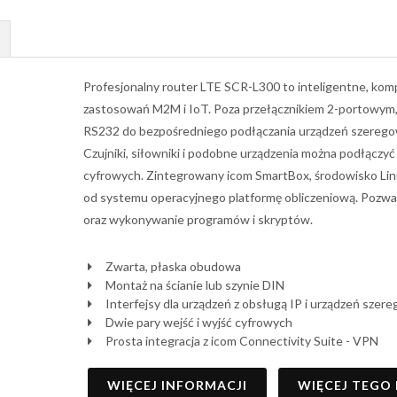
Profesjonalny router LTE SCR-L300 to inteligentne, ko
zastosowań M2M i IoT. Poza przełącznikiem 2-portowym,
RS232 do bezpośredniego podłączania urządzeń szeregowyc
Czujniki, siłowniki i podobne urządzenia można podłącz
cyfrowych. Zintegrowany icom SmartBox, środowisko Linu
od systemu operacyjnego platformę obliczeniową. Pozwa
oraz wykonywanie programów i skryptów.
Zwarta, płaska obudowa
Montaż na ścianie lub szynie DIN
Interfejsy dla urządzeń z obsługą IP i urządzeń szer
Dwie pary wejść i wyjść cyfrowych
Prosta integracja z icom Connectivity Suite - VPN
WIĘCEJ INFORMACJI
WIĘCEJ TEGO