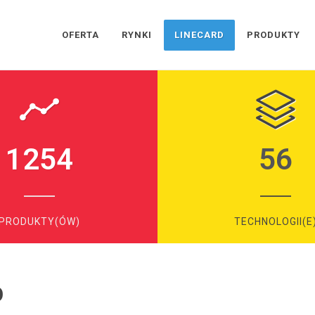
OFERTA
RYNKI
LINECARD
PRODUKTY
1254
56
PRODUKTY(ÓW)
TECHNOLOGII(E
O