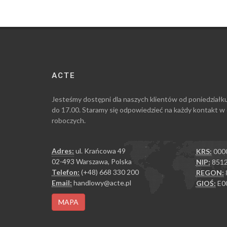
ACTE
Jesteśmy dostępni dla naszych klientów od poniedziałk
do 17.00. Staramy się odpowiedzieć na każdy kontakt w
roboczych.
Adres:
ul. Krańcowa 49
KRS:
000
02-493 Warszawa, Polska
NIP:
8512
Telefon:
(+48) 668 330 200
REGON:
Email:
handlowy@acte.pl
GIOŚ:
E0
MAPA