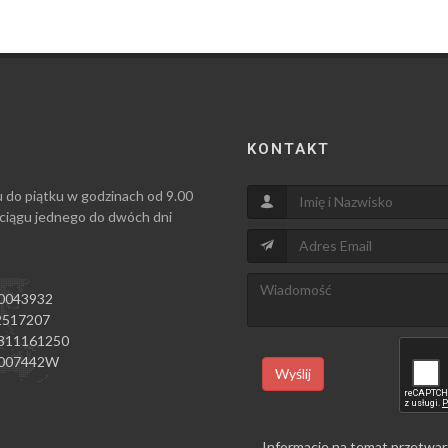
KONTAKT
u do piątku w godzinach od 9.00
 ciągu jednego do dwóch dni
0043932
517207
811161250
007442W
Wyślij
Informacje na temat przetwar