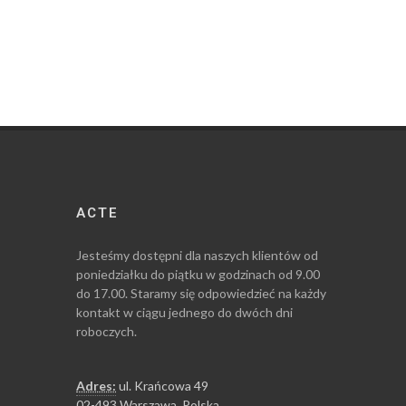
ACTE
Jesteśmy dostępni dla naszych klientów od
poniedziałku do piątku w godzinach od 9.00
do 17.00. Staramy się odpowiedzieć na każdy
kontakt w ciągu jednego do dwóch dni
roboczych.
Adres:
ul. Krańcowa 49
02-493 Warszawa, Polska