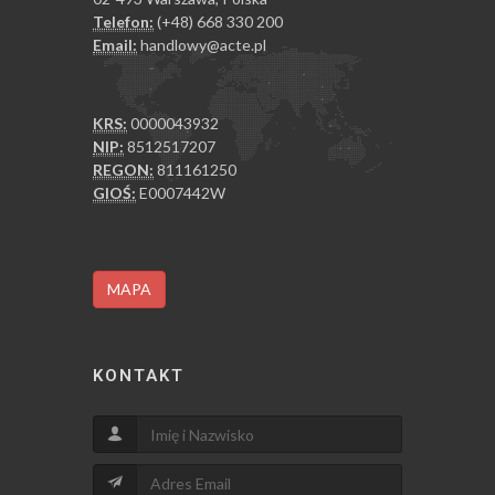
Telefon:
(+48) 668 330 200
Email:
handlowy@acte.pl
KRS:
0000043932
NIP:
8512517207
REGON:
811161250
GIOŚ:
E0007442W
MAPA
KONTAKT