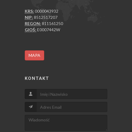
KRS:
0000043932
NIP:
8512517207
REGON:
811161250
GIOŚ:
E0007442W
MAPA
KONTAKT