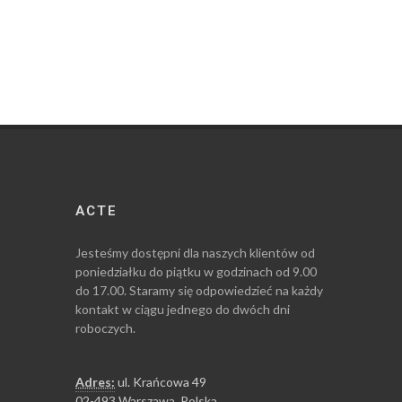
ACTE
Jesteśmy dostępni dla naszych klientów od
poniedziałku do piątku w godzinach od 9.00
do 17.00. Staramy się odpowiedzieć na każdy
kontakt w ciągu jednego do dwóch dni
roboczych.
Adres:
ul. Krańcowa 49
02-493 Warszawa, Polska