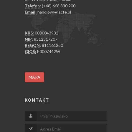
Telefon:
(+48) 668 330 200
Email:
handlowy@acte.pl
KRS:
0000043932
NIP:
8512517207
REGON:
811161250
GIOŚ:
E0007442W
MAPA
KONTAKT