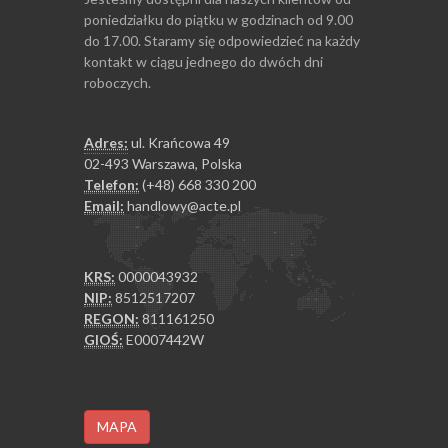
poniedziałku do piątku w godzinach od 9.00
do 17.00. Staramy się odpowiedzieć na każdy
kontakt w ciągu jednego do dwóch dni
roboczych.
Adres:
ul. Krańcowa 49
02-493 Warszawa, Polska
Telefon:
(+48) 668 330 200
Email:
handlowy@acte.pl
KRS:
0000043932
NIP:
8512517207
REGON:
811161250
GIOŚ:
E0007442W
MAPA