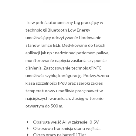
To w pełni autonomiczny tag pracujący w
technologii Bluetooth Low Energy
umożliwiający odczytywanie i kodowanie
stanów ramce BLE. Dedykowane do takich
aplikacji jak np.: nadzór nad poziomem paliwa,
monitorowanie napięcia zasilania czy pomiar
ciśnienia. Zastosowanie technologii NFC
umożliwia szybką konfigurację. Podwyższona
klasa szczelności IP68 oraz szeroki zakres
temperaturowy umożliwia pracę nawet w
najcięższych warunkach. Zasięg w terenie
otwartym do 500 m.
Obsługa wejść AI w zakresie: 0-5V
Okresowa transmisja stanu wejścia.
Okres pracy na baterii 17 lat.