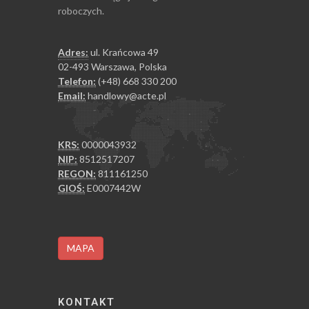
roboczych.
Adres:
ul. Krańcowa 49
02-493 Warszawa, Polska
Telefon:
(+48) 668 330 200
Email:
handlowy@acte.pl
KRS:
0000043932
NIP:
8512517207
REGON:
811161250
GIOŚ:
E0007442W
MAPA
KONTAKT