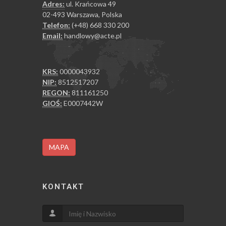
Adres:
ul. Krańcowa 49
02-493 Warszawa, Polska
Telefon:
(+48) 668 330 200
Email:
handlowy@acte.pl
KRS:
0000043932
NIP:
8512517207
REGON:
811161250
GIOŚ:
E0007442W
MAPA
KONTAKT