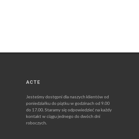
ACTE
Jesteśmy dostępni dla naszych klientów od
poniedziałku do piątku w godzinach od 9.00
do 17.00. Staramy się odpowiedzieć na każdy
kontakt w ciągu jednego do dwóch dni
roboczych.