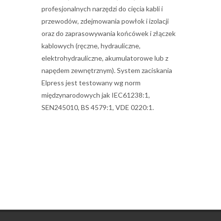
profesjonalnych narzędzi do cięcia kabli i
przewodów, zdejmowania powłok i izolacji
oraz do zaprasowywania końcówek i złączek
kablowych (ręczne, hydrauliczne,
elektrohydrauliczne, akumulatorowe lub z
napędem zewnętrznym). System zaciskania
Elpress jest testowany wg norm
międzynarodowych jak IEC61238:1,
SEN245010, BS 4579:1, VDE 0220:1.