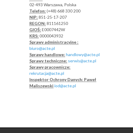
02-493 Warszawa, Polska
Telefon:
(+48) 668 330 200
NIP:
851-25-17-207
REGON:
811161250
GIOŚ:
E0007442W
KRS:
0000043932
Sprawy administracyjne :
biuro@acte.pl
Sprawy handlowe:
handlowy@acte.pl
Sprawy techniczne:
serwis@acte.pl
Sprawy pracownicze:
rekrutacja@acte.pl
Inspektor Ochrony Danych: Paweł
Maliszewski
iod@acte.pl