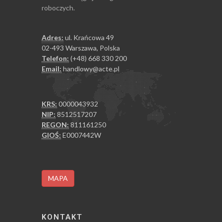
roboczych.
Adres:
ul. Krańcowa 49
02-493 Warszawa, Polska
Telefon:
(+48) 668 330 200
Email:
handlowy@acte.pl
KRS:
0000043932
NIP:
8512517207
REGON:
811161250
GIOŚ:
E0007442W
MAPA
KONTAKT