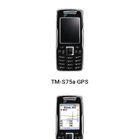
TM-S75a GPS