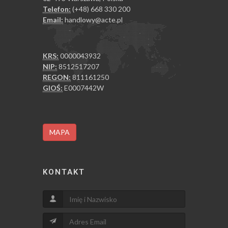
Telefon:
(+48) 668 330 200
Email:
handlowy@acte.pl
KRS:
0000043932
NIP:
8512517207
REGON:
811161250
GIOŚ:
E0007442W
MAPA
KONTAKT