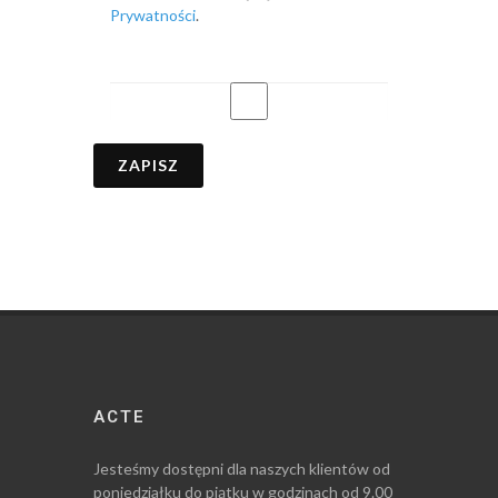
Prywatności
.
ZAPISZ
ACTE
Jesteśmy dostępni dla naszych klientów od
poniedziałku do piątku w godzinach od 9.00