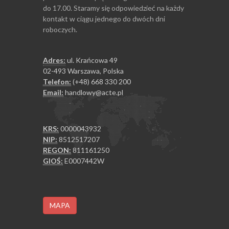
do 17.00. Staramy się odpowiedzieć na każdy
kontakt w ciągu jednego do dwóch dni
roboczych.
Adres:
ul. Krańcowa 49
02-493 Warszawa, Polska
Telefon:
(+48) 668 330 200
Email:
handlowy@acte.pl
KRS:
0000043932
NIP:
8512517207
REGON:
811161250
GIOŚ:
E0007442W
MAPA