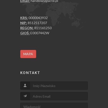
Email:
handlowy@acte.pl
KRS:
0000043932
NIP:
8512517207
REGON:
811161250
GIOŚ:
E0007442W
MAPA
KONTAKT