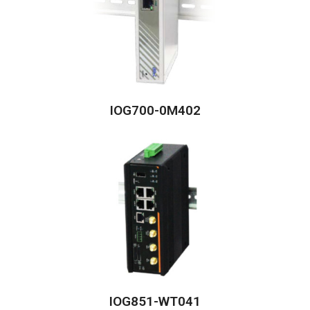
IOG700-0M402
IOG851-WT041