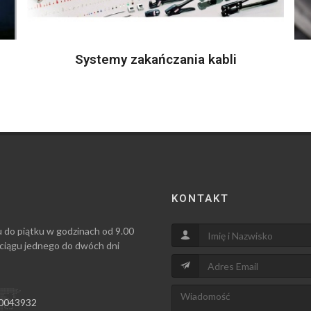
Systemy zakańczania kabli
KONTAKT
u do piątku w godzinach od 9.00
 ciągu jednego do dwóch dni
0043932