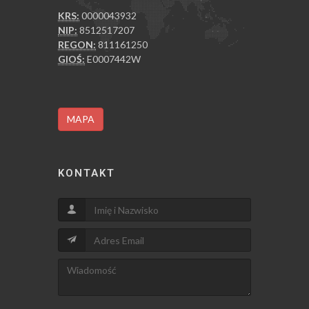
KRS:
0000043932
NIP:
8512517207
REGON:
811161250
GIOŚ:
E0007442W
MAPA
KONTAKT