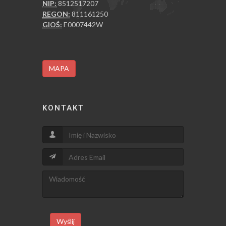
NIP:
8512517207
REGON:
811161250
GIOŚ:
E0007442W
MAPA
KONTAKT
Wyślij