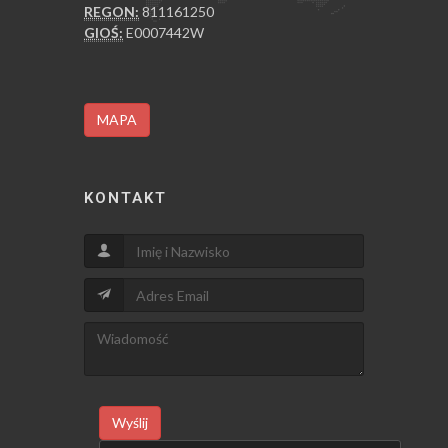
REGON:
811161250
GIOŚ:
E0007442W
MAPA
KONTAKT
Wyślij