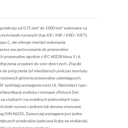
 przekroju od 0,75 mm² do 1000 mm² wykonane są
h końcówek rurowych (typ KR / KRF / KRD / KRT),
typu C, ale oferuje również wykonania
 Elpress ma zastosowanie do przewodów
ch przewodów zgodnie z IEC 60228 klasa 5 i 6.
łączenia urządzeń do szyn zbiorczych. Złączki
m do połączenia żył miedzianych podczas montażu
eń krzyżowych głównie przewodów uziemiających.
SF spełniają wymagania norm UL. Natomiast typy :
klasyfikacji statków i normami offshore Det
i na statkach i na mobilnych jednostkach typu
końcówki rurowe z jednym lub dwoma otworami,
i wg DIN 46235. Zazwyczaj wymagane jest jedno
ększych przekrojów (zalecana liczba na etykiecie).
abla i numerem typu matrycy.