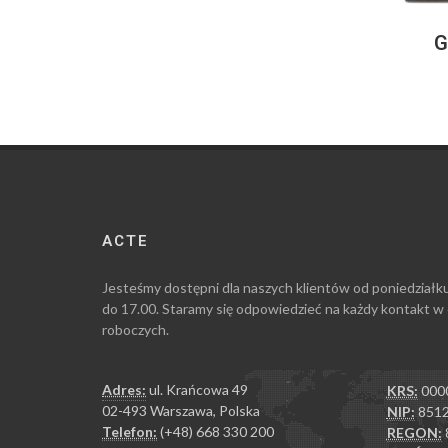
G
ACTE
Jesteśmy dostępni dla naszych klientów od poniedziałk
do 17.00. Staramy się odpowiedzieć na każdy kontakt w
roboczych.
Adres:
ul. Krańcowa 49
KRS:
000
02-493 Warszawa, Polska
NIP:
8512
Telefon:
(+48) 668 330 200
REGON: