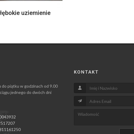
łębokie uziemienie
KONTAKT
u do piątku w godzinach od 9.00
 ciągu jednego do dwóch dni
0043932
517207
811161250