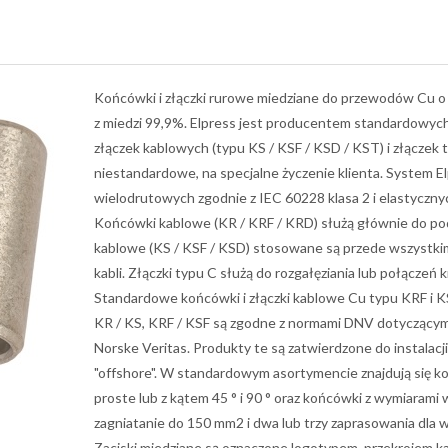
Końcówki i złączki rurowe miedziane do przewodów Cu o
z miedzi 99,9%. Elpress jest producentem standardowyc
złączek kablowych (typu KS / KSF / KSD / KST) i złączek 
niestandardowe, na specjalne życzenie klienta. System
wielodrutowych zgodnie z IEC 60228 klasa 2 i elastyczny
Końcówki kablowe (KR / KRF / KRD) służą głównie do pod
kablowe (KS / KSF / KSD) stosowane są przede wszystki
kabli. Złączki typu C służą do rozgałęziania lub połącz
Standardowe końcówki i złączki kablowe Cu typu KRF i K
KR / KS, KRF / KSF są zgodne z normami DNV dotyczącymi 
Norske Veritas. Produkty te są zatwierdzone do instalacj
"offshore". W standardowym asortymencie znajdują się 
proste lub z kątem 45 ° i 90 ° oraz końcówki z wymiaram
zagniatanie do 150 mm2 i dwa lub trzy zaprasowania dla wi
Zaciski miedziane są oznaczone logotypem, przekrojem k