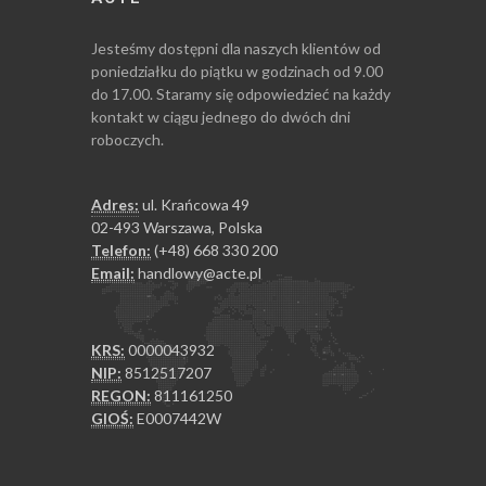
Jesteśmy dostępni dla naszych klientów od
poniedziałku do piątku w godzinach od 9.00
do 17.00. Staramy się odpowiedzieć na każdy
kontakt w ciągu jednego do dwóch dni
roboczych.
Adres:
ul. Krańcowa 49
02-493 Warszawa, Polska
Telefon:
(+48) 668 330 200
Email:
handlowy@acte.pl
KRS:
0000043932
NIP:
8512517207
REGON:
811161250
GIOŚ:
E0007442W