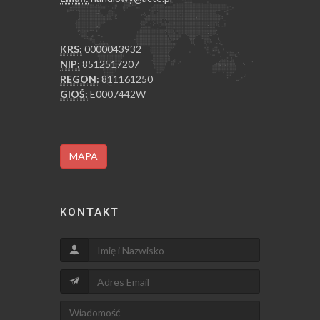
KRS:
0000043932
NIP:
8512517207
REGON:
811161250
GIOŚ:
E0007442W
MAPA
KONTAKT