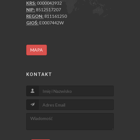
KRS:
0000043932
NIP:
8512517207
REGON:
811161250
GIOŚ:
E0007442W
MAPA
KONTAKT