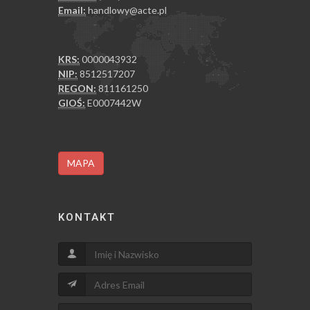
Email:
handlowy@acte.pl
KRS:
0000043932
NIP:
8512517207
REGON:
811161250
GIOŚ:
E0007442W
MAPA
KONTAKT