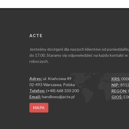
ACTE
Jesteśmy dostępni dla naszych klientów od poniedziałk
do 17.00. Staramy się odpowiedzieć na każdy kontakt w
roboczych.
Adres:
ul. Krańcowa 49
KRS:
000
02-493 Warszawa, Polska
NIP:
8512
Telefon:
(+48) 668 330 200
REGON:
Email:
handlowy@acte.pl
GIOŚ:
E0
MAPA