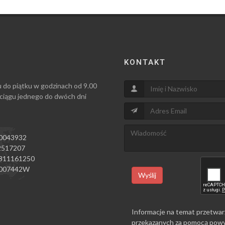
KONTAKT
u do piątku w godzinach od 9.00
 ciągu jednego do dwóch dni
0043932
517207
811161250
007442W
Wyślij
Informacje na temat przetwar
przekazanych za pomocą powy