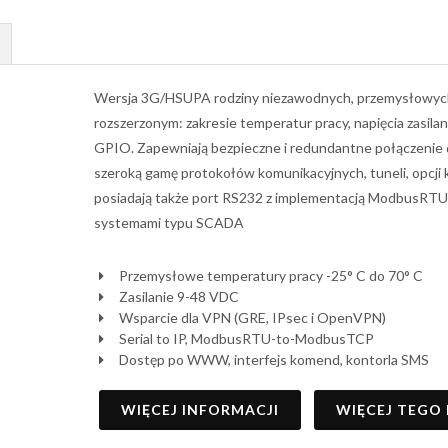
Wersja 3G/HSUPA rodziny niezawodnych, przemysłowych
rozszerzonym: zakresie temperatur pracy, napięcia zasi
GPIO. Zapewniają bezpieczne i redundantne połączenie d
szeroką gamę protokołów komunikacyjnych, tuneli, opcji 
posiadają także port RS232 z implementacją ModbusRTU
systemami typu SCADA
Przemysłowe temperatury pracy -25° C do 70° C
Zasilanie 9-48 VDC
Wsparcie dla VPN (GRE, IPsec i OpenVPN)
Serial to IP, ModbusRTU-to-ModbusTCP
Dostęp po WWW, interfejs komend, kontorla SMS
WIĘCEJ INFORMACJI
WIĘCEJ TEGO