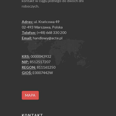
kontakt w ciągu jednego do dwóch dni
roboczych.
Adres:
ul. Krańcowa 49
02-493 Warszawa, Polska
Telefon:
(+48) 668 330 200
Email:
handlowy@acte.pl
KRS:
0000043932
NIP:
8512517207
REGON:
811161250
GIOŚ:
E0007442W
MAPA
KONTAKT