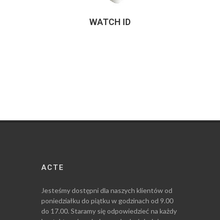
WATCH ID
ACTE
Jesteśmy dostępni dla naszych klientów od
poniedziałku do piątku w godzinach od 9.00
do 17.00. Staramy się odpowiedzieć na każdy