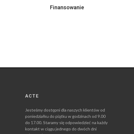
Finansowanie
ACTE
Jesteśmy dostępni dla naszych klientów od
poniedziałku do piątku w godzinach od 9.00
do 17.00. Staramy się odpowiedzieć na każdy
kontakt w ciągu jednego do dwóch dni