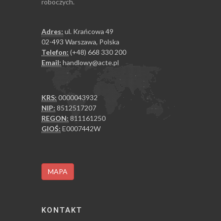
roboczych.
Adres:
ul. Krańcowa 49
02-493 Warszawa, Polska
Telefon:
(+48) 668 330 200
Email:
handlowy@acte.pl
KRS:
0000043932
NIP:
8512517207
REGON:
811161250
GIOŚ:
E0007442W
MAPA
KONTAKT