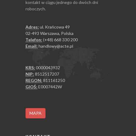
kontakt w ciągu jednego do dwóch dni
roboczych.
Adres:
ul. Krańcowa 49
02-493 Warszawa, Polska
Telefon:
(+48) 668 330 200
Email:
handlowy@acte.pl
KRS:
0000043932
NIP:
8512517207
REGON:
811161250
GIOŚ:
E0007442W
MAPA