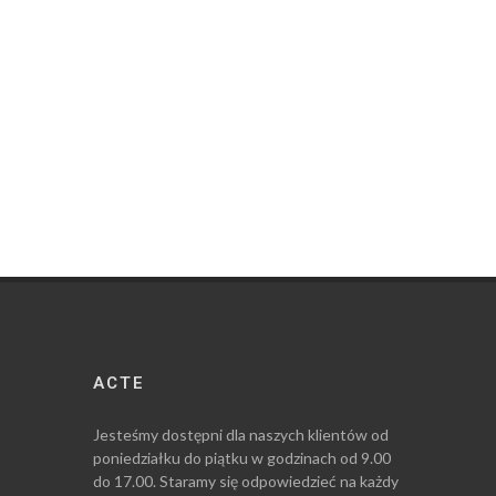
ACTE
Jesteśmy dostępni dla naszych klientów od
poniedziałku do piątku w godzinach od 9.00
do 17.00. Staramy się odpowiedzieć na każdy