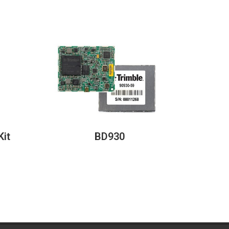
Kit
BD930