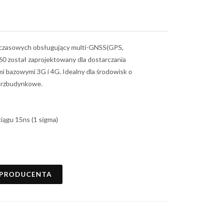
i czasowych obsługujący multi-GNSS(GPS,
 został zaprojektowany dla dostarczania
mi bazowymi 3G i 4G. Idealny dla środowisk o
ątrzbudynkowe.
ągu 15ns (1 sigma)
 PRODUCENTA