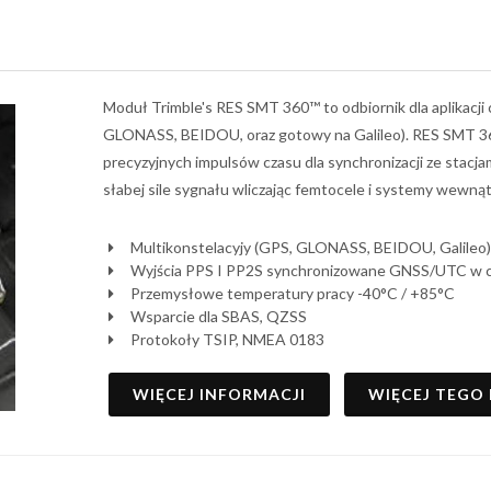
Moduł Trimble's RES SMT 360™ to odbiornik dla aplikacj
GLONASS, BEIDOU, oraz gotowy na Galileo). RES SMT 360
precyzyjnych impulsów czasu dla synchronizacji ze stacja
słabej sile sygnału wliczając femtocele i systemy wewn
Multikonstelacyjy (GPS, GLONASS, BEIDOU, Galileo)
Wyjścia PPS I PP2S synchronizowane GNSS/UTC w ci
Przemysłowe temperatury pracy -40°C / +85°C
Wsparcie dla SBAS, QZSS
Protokoły TSIP, NMEA 0183
WIĘCEJ INFORMACJI
WIĘCEJ TEGO