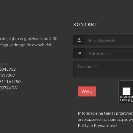
KONTAKT
u do piątku w godzinach od 9.00
 ciągu jednego do dwóch dni
0043932
517207
811161250
007442W
Wyślij
Informacje na temat przetwar
przekazanych za pomocą powy
Polityce Prywatności
.