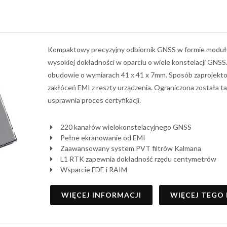
Kompaktowy precyzyjny odbiornik GNSS w formie modułu
wysokiej dokładności w oparciu o wiele konstelacji GNS
obudowie o wymiarach 41 x 41 x 7mm. Sposób zaprojek
zakłóceń EMI z reszty urządzenia. Ograniczona została 
usprawnia proces certyfikacji.
220 kanałów wielokonstelacyjnego GNSS
Pełne ekranowanie od EMI
Zaawansowany system PVT filtrów Kalmana
L1 RTK zapewnia dokładność rzędu centymetrów
Wsparcie FDE i RAIM
WIĘCEJ INFORMACJI
WIĘCEJ TEGO