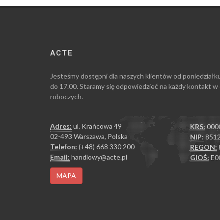
ACTE
Jesteśmy dostępni dla naszych klientów od poniedziałk
do 17.00. Staramy się odpowiedzieć na każdy kontakt w
roboczych.
Adres:
ul. Krańcowa 49
KRS:
000
02-493 Warszawa, Polska
NIP:
8512
Telefon:
(+48) 668 330 200
REGON:
Email:
handlowy@acte.pl
GIOŚ:
E0
MAPA