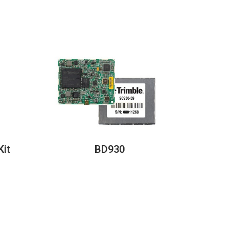
Kit
BD930