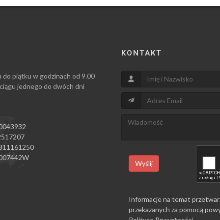
KONTAKT
u do piątku w godzinach od 9.00
 ciągu jednego do dwóch dni
0043932
517207
811161250
007442W
Wyślij
Informacje na temat przetwar
przekazanych za pomocą powy
Polityce Prywatności
.