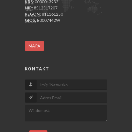
KRS:
0000043932
NIP:
8512517207
REGON:
811161250
GIOŚ:
E0007442W
MAPA
KONTAKT