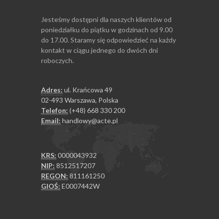
Jesteśmy dostępni dla naszych klientów od
poniedziałku do piątku w godzinach od 9.00
do 17.00. Staramy się odpowiedzieć na każdy
kontakt w ciągu jednego do dwóch dni
roboczych.
Adres:
ul. Krańcowa 49
02-493 Warszawa, Polska
Telefon:
(+48) 668 330 200
Email:
handlowy@acte.pl
KRS:
0000043932
NIP:
8512517207
REGON:
811161250
GIOŚ:
E0007442W