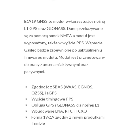
B1919 GNSS to moduł wykorzystujący nośną
L1 GPS oraz GLONASS. Dane przekazywane
są za pomocą ramek NMEA a moduł jest
wyposażony, także w wyjście PPS. Wsparcie
Galileo będzie zapewnione po uaktualnieniu
firmwareu modułu. Moduł jest przygotowany
do pracy z antenami aktywnymi oraz
pasywnymi.
Zgodnośc z SBAS (WAAS, EGNOS,
QZSS), i aGPS
Wyjście timingowe PPS
Obługa GPS i GLONASS dla nośnej L1
Wbudowane LNA, RTC i TCXO
Forma 19x19 zgodny z innymi produtkami
Trimble