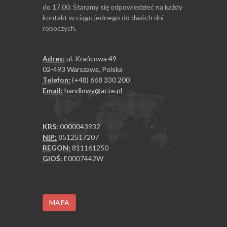
do 17.00. Staramy się odpowiedzieć na każdy
kontakt w ciągu jednego do dwóch dni
roboczych.
Adres:
ul. Krańcowa 49
02-493 Warszawa, Polska
Telefon:
(+48) 668 330 200
Email:
handlowy@acte.pl
KRS:
0000043932
NIP:
8512517207
REGON:
811161250
GIOŚ:
E0007442W
MAPA