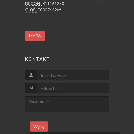
REGON:
811161250
GIOŚ:
E0007442W
MAPA
KONTAKT
Wyślij