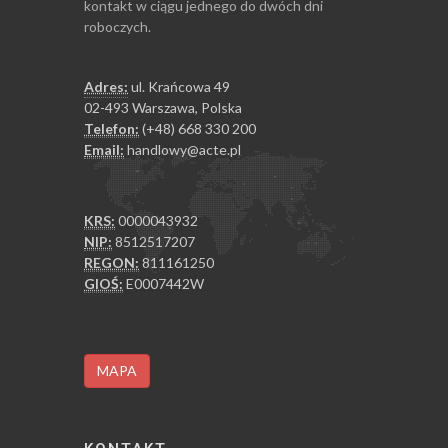
kontakt w ciągu jednego do dwóch dni
roboczych.
Adres:
ul. Krańcowa 49
02-493 Warszawa, Polska
Telefon:
(+48) 668 330 200
Email:
handlowy@acte.pl
KRS:
0000043932
NIP:
8512517207
REGON:
811161250
GIOŚ:
E0007442W
MAPA