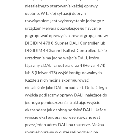
niezależnego sterowania każdej oprawy
osobno. W takiej sytuacji dobrym
rozwiązaniem jest wykorzystanie jednego z
urządzeń Helvara pozwalającego fizycznie
pogrupować oprawy i sterować grupą opraw:
DIGIDIM 478 8-Subnet DALI Controller lub
DIGIDIM 4-Channel Ballast Controller. Takie
urządzenie ma jedno wejście DALI, które
łączymy z DALI z routera oraz 4 (Helvar 474)
lub 8 (Helvar 478) wyjść konfigurowalnych.
Każde z nich można skonfigurować
niezależnie jako DALI broadcast. Do każdego
wyjścia podłączmy oprawy DALI, należące do
jednego pomieszczenia, traktując wyjście
ekstendera jak osobną podsieć DALI. Każde
wyjście ekstendera reprezentowane jest
przez jeden adres DALI na routerze. Można
również oprawy w dużej sali podzielić na