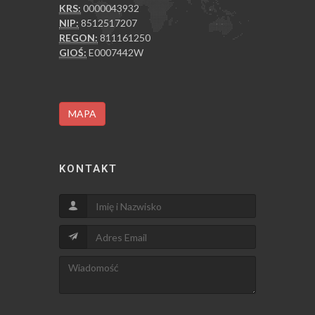
KRS:
0000043932
NIP:
8512517207
REGON:
811161250
GIOŚ:
E0007442W
MAPA
KONTAKT