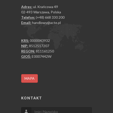
Adres:
ul. Krańcowa 49
02-493 Warszawa, Polska
Telefon:
(+48) 668 330 200
Email:
handlowy@acte.pl
KRS:
0000043932
NIP:
8512517207
REGON:
811161250
GIOŚ:
E0007442W
MAPA
KONTAKT