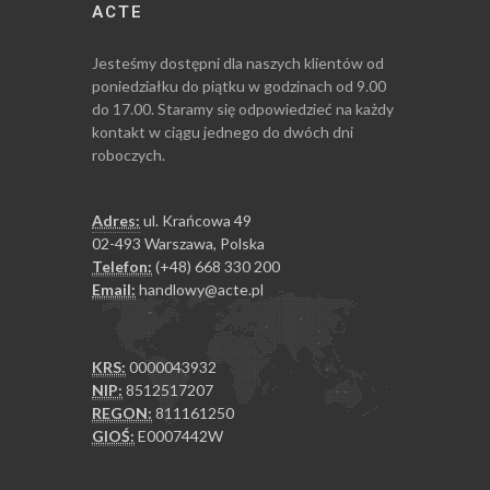
ACTE
Jesteśmy dostępni dla naszych klientów od
poniedziałku do piątku w godzinach od 9.00
do 17.00. Staramy się odpowiedzieć na każdy
kontakt w ciągu jednego do dwóch dni
roboczych.
Adres:
ul. Krańcowa 49
02-493 Warszawa, Polska
Telefon:
(+48) 668 330 200
Email:
handlowy@acte.pl
KRS:
0000043932
NIP:
8512517207
REGON:
811161250
GIOŚ:
E0007442W