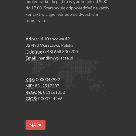
poniedziałku do piątku w godzinach od 9.00
do 17.00. Staramy się odpowiedzieć na każdy
kontakt w ciągu jednego do dwóch dni
roboczych.
Adres:
ul. Krańcowa 49
02-493 Warszawa, Polska
Telefon:
(+48) 668 330 200
Email:
handlowy@acte.pl
KRS:
0000043932
NIP:
8512517207
REGON:
811161250
GIOŚ:
E0007442W
MAPA