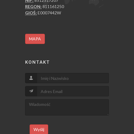
NIP:
8512517207
REGON:
811161250
GIOŚ:
E0007442W
MAPA
KONTAKT
Wyślij