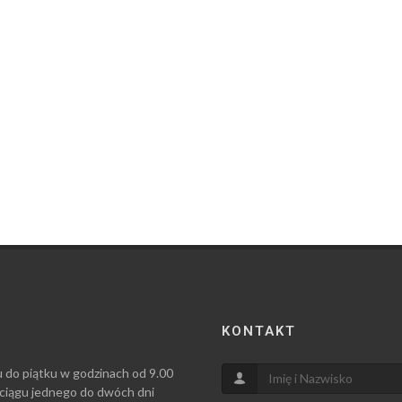
KONTAKT
u do piątku w godzinach od 9.00
 ciągu jednego do dwóch dni