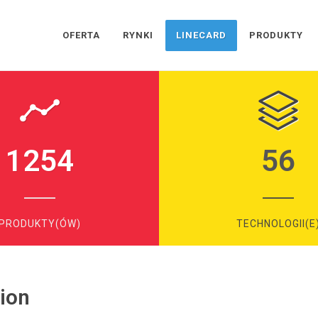
OFERTA
RYNKI
LINECARD
PRODUKTY
1254
56
PRODUKTY(ÓW)
TECHNOLOGII(E
tion