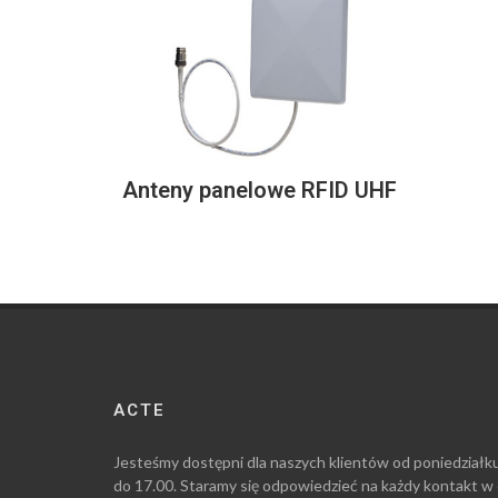
Anteny panelowe RFID UHF
ACTE
Jesteśmy dostępni dla naszych klientów od poniedziałk
do 17.00. Staramy się odpowiedzieć na każdy kontakt w