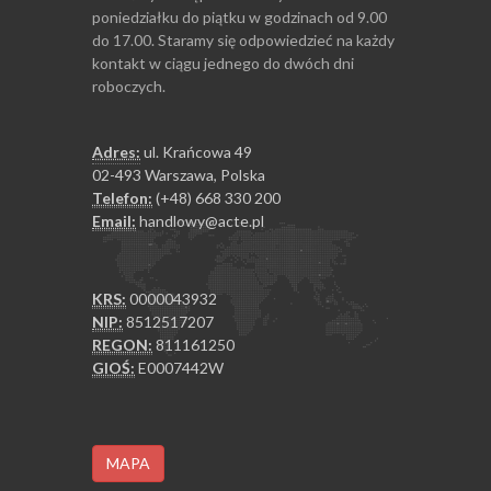
poniedziałku do piątku w godzinach od 9.00
do 17.00. Staramy się odpowiedzieć na każdy
kontakt w ciągu jednego do dwóch dni
roboczych.
Adres:
ul. Krańcowa 49
02-493 Warszawa, Polska
Telefon:
(+48) 668 330 200
Email:
handlowy@acte.pl
KRS:
0000043932
NIP:
8512517207
REGON:
811161250
GIOŚ:
E0007442W
MAPA