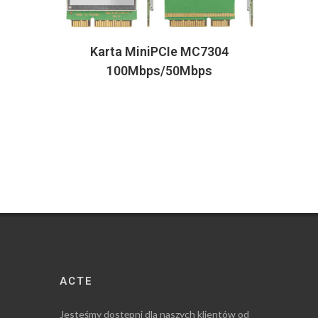
Karta MiniPCIe MC7304
100Mbps/50Mbps
ACTE
Jesteśmy dostępni dla naszych klientów od