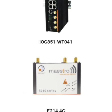
IOG851-WT041
E214 4G