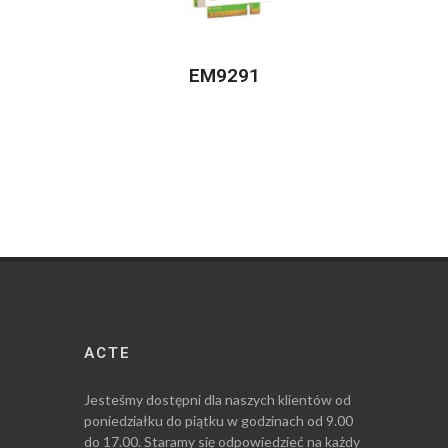
EM9291
ACTE
Jesteśmy dostępni dla naszych klientów od
poniedziałku do piątku w godzinach od 9.00
do 17.00. Staramy się odpowiedzieć na każdy