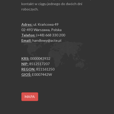
kontakt w ciągu jednego do dwóch dni
roboczych.
Adres:
ul. Krańcowa 49
02-493 Warszawa, Polska
Telefon:
(+48) 668 330 200
Email:
handlowy@acte.pl
KRS:
0000043932
NIP:
8512517207
REGON:
811161250
GIOŚ:
E0007442W
MAPA