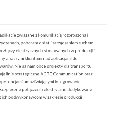
plikacje związane z komunikacją rozproszoną i
zyczepach, poborem opłat i zarządzaniem ruchem.
o złączy elektrycznych stosowanych w produkcji i
y z naszymi klientami nad aplikacjami do
warów. Nie są nam obce projekty dla transportu
ają linie strategiczne ACTE Communication oraz
petencjami umożliwiającymi integrowanie
y. Bezpieczne połączenia elektryczne dedykowane
 ich podwykonawcom w zakresie produkcji