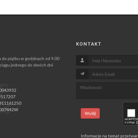
KONTAKT
u do piątku w godzinach od 9.00
 ciągu jednego do dwóch dni
0043932
517207
811161250
007442W
Wyślij
Informacje na temat przetwar