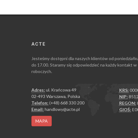
ACTE
Jesteśmy dostępni dla naszych klientów od poniedziałk
do 17.00. Staramy się odpowiedzieć na każdy kontakt w
roboczych.
Adres:
ul. Krańcowa 49
KRS:
000
02-493 Warszawa, Polska
NIP:
8512
Telefon:
(+48) 668 330 200
REGON:
Email:
handlowy@acte.pl
GIOŚ:
E0
MAPA