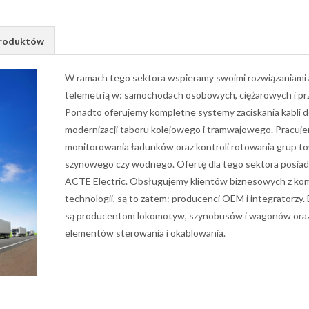
Produktów
W ramach tego sektora wspieramy swoimi rozwiązaniami a
telemetrią w: samochodach osobowych, ciężarowych i pr
Ponadto oferujemy kompletne systemy zaciskania kabli d
modernizacji taboru kolejowego i tramwajowego. Pracujem
monitorowania ładunków oraz kontroli rotowania grup to
szynowego czy wodnego. Ofertę dla tego sektora posiad
ACTE Electric. Obsługujemy klientów biznesowych z kom
technologii, są to zatem: producenci OEM i integratorz
są producentom lokomotyw, szynobusów i wagonów oraz
elementów sterowania i okablowania.