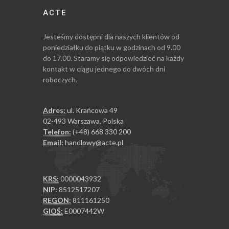
ACTE
Jesteśmy dostępni dla naszych klientów od
poniedziałku do piątku w godzinach od 9.00
do 17.00. Staramy się odpowiedzieć na każdy
kontakt w ciągu jednego do dwóch dni
roboczych.
Adres:
ul. Krańcowa 49
02-493 Warszawa, Polska
Telefon:
(+48) 668 330 200
Email:
handlowy@acte.pl
KRS:
0000043932
NIP:
8512517207
REGON:
811161250
GIOŚ:
E0007442W