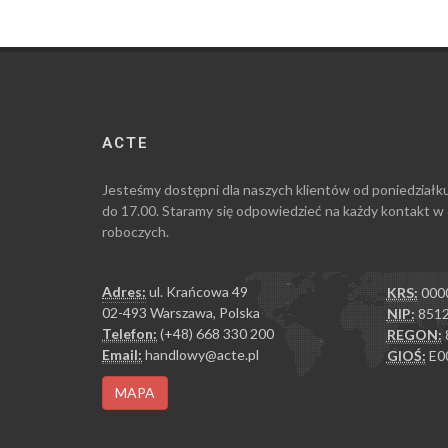
ACTE
Jesteśmy dostępni dla naszych klientów od poniedziałk
do 17.00. Staramy się odpowiedzieć na każdy kontakt w
roboczych.
Adres:
ul. Krańcowa 49
KRS:
000
02-493 Warszawa, Polska
NIP:
8512
Telefon:
(+48) 668 330 200
REGON:
Email:
handlowy@acte.pl
GIOŚ:
E0
MAPA