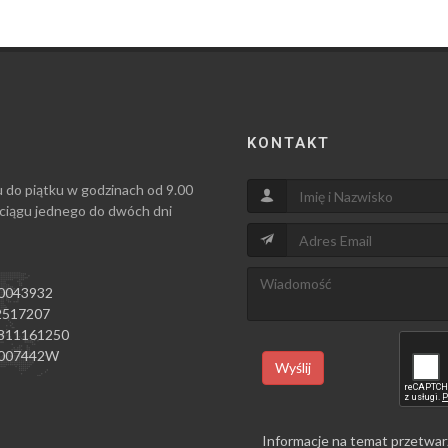
KONTAKT
u do piątku w godzinach od 9.00
 ciągu jednego do dwóch dni
0043932
517207
811161250
007442W
Wyślij
Informacje na temat przetwar