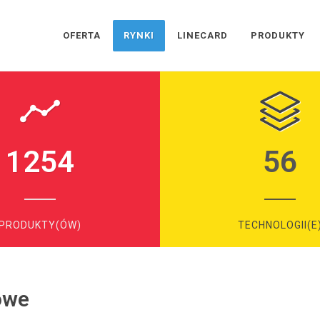
OFERTA
RYNKI
LINECARD
PRODUKTY
1254
56
PRODUKTY(ÓW)
TECHNOLOGII(E
owe