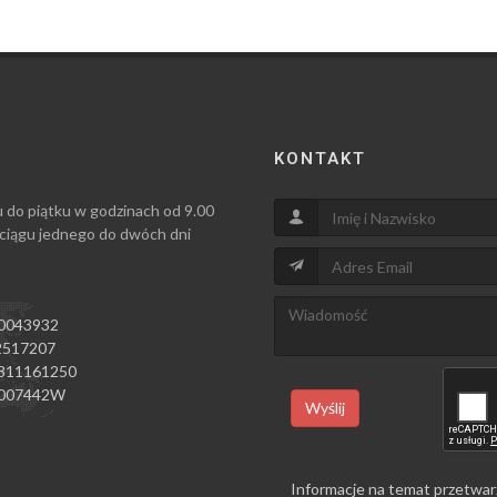
KONTAKT
u do piątku w godzinach od 9.00
 ciągu jednego do dwóch dni
0043932
517207
811161250
007442W
Wyślij
Informacje na temat przetwar