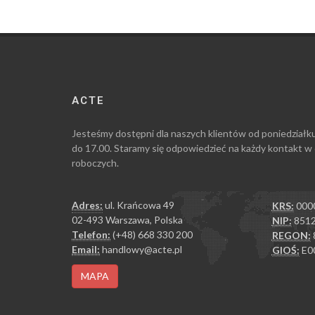
ACTE
Jesteśmy dostępni dla naszych klientów od poniedziałk
do 17.00. Staramy się odpowiedzieć na każdy kontakt w
roboczych.
Adres:
ul. Krańcowa 49
KRS:
000
02-493 Warszawa, Polska
NIP:
8512
Telefon:
(+48) 668 330 200
REGON:
Email:
handlowy@acte.pl
GIOŚ:
E0
MAPA