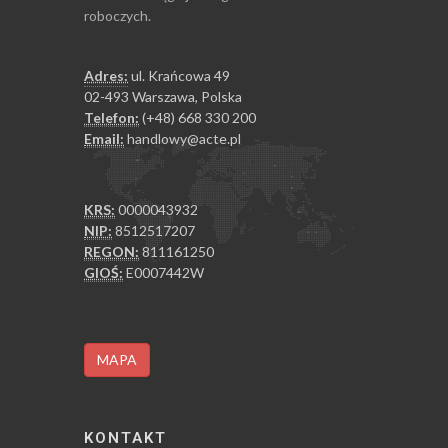
roboczych.
Adres:
ul. Krańcowa 49
02-493 Warszawa, Polska
Telefon:
(+48) 668 330 200
Email:
handlowy@acte.pl
KRS:
0000043932
NIP:
8512517207
REGON:
811161250
GIOŚ:
E0007442W
MAPA
KONTAKT