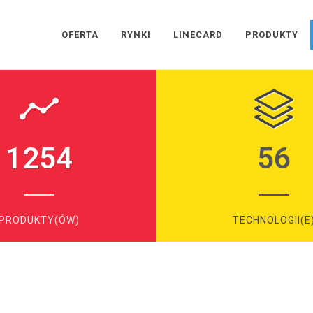
OFERTA
RYNKI
LINECARD
PRODUKTY
1254
56
PRODUKTY(ÓW)
TECHNOLOGII(E