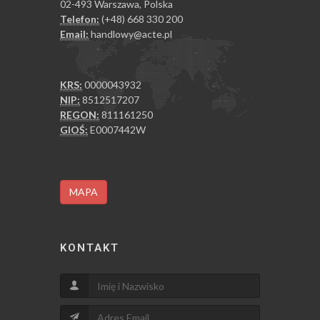
02-493 Warszawa, Polska
Telefon:
(+48) 668 330 200
Email:
handlowy@acte.pl
KRS:
0000043932
NIP:
8512517207
REGON:
811161250
GIOŚ:
E0007442W
MAPA
KONTAKT