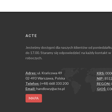
ACTE
Jesteśmy dostępni dla naszych klientów od poniedziałk
do 17.00. Staramy się odpowiedzieć na każdy kontakt w
roboczych.
Adres:
ul. Krańcowa 49
KRS:
000
02-493 Warszawa, Polska
NIP:
8512
Telefon:
(+48) 668 330 200
REGON:
Email:
handlowy@acte.pl
GIOŚ:
E0
MAPA