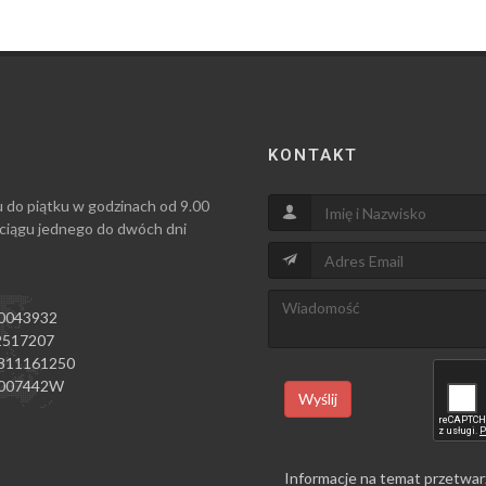
KONTAKT
u do piątku w godzinach od 9.00
 ciągu jednego do dwóch dni
0043932
517207
811161250
007442W
Wyślij
Informacje na temat przetwar