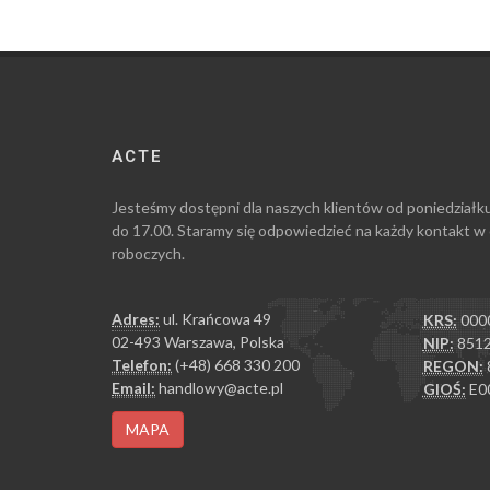
ACTE
Jesteśmy dostępni dla naszych klientów od poniedziałk
do 17.00. Staramy się odpowiedzieć na każdy kontakt w
roboczych.
Adres:
ul. Krańcowa 49
KRS:
000
02-493 Warszawa, Polska
NIP:
8512
Telefon:
(+48) 668 330 200
REGON:
Email:
handlowy@acte.pl
GIOŚ:
E0
MAPA